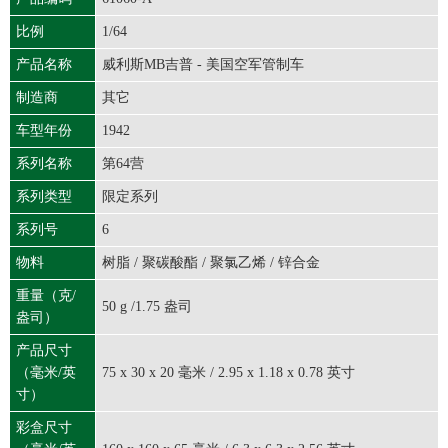
比例
1/64
产品名称
威利斯MB吉普 - 美国空军管制车
制造商
其它
车型年份
1942
系列名称
第64营
系列类型
限定系列
系列号
6
物料
树脂 / 聚碳酸酯 / 聚氯乙烯 / 锌合金
重量（克/
50 g /1.75 盎司
盎司）
产品尺寸
（毫米/英
75 x 30 x 20 毫米 / 2.95 x 1.18 x 0.78 英寸
寸）
彩盒尺寸