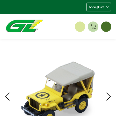
www.gl3.cn