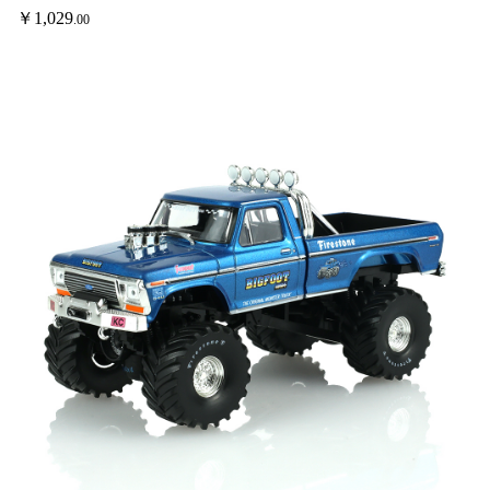
￥
1,029
.00