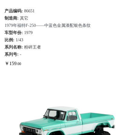
产品编码:
86651
制造商:
其它
1979年福特F-250——中蓝色金属漆配银色条纹
车型年份:
1979
比例:
1/43
系列名称:
粉碎王者
系列号:
-
￥
159
.00