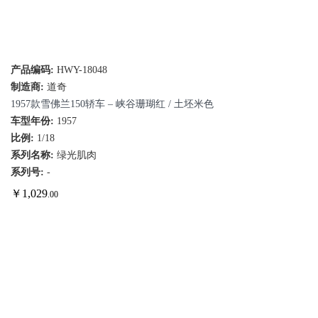
产品编码:
HWY-18048
制造商:
道奇
1957款雪佛兰150轿车 – 峡谷珊瑚红 / 土坯米色
车型年份:
1957
比例:
1/18
系列名称:
绿光肌肉
系列号:
-
￥
1,029
.00