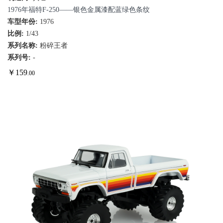
1976年福特F-250——银色金属漆配蓝绿色条纹
车型年份:
1976
比例:
1/43
系列名称:
粉碎王者
系列号:
-
￥
159
.00