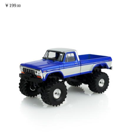
￥
199
.00