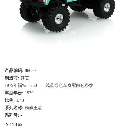
产品编码:
86650
制造商:
其它
1979年福特F-250——浅蓝绿色车身配白色条纹
车型年份:
1979
比例:
1/43
系列名称:
粉碎王者
系列号:
-
￥
159
.00