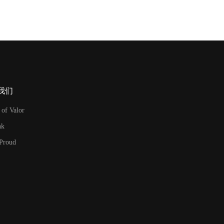
我们
 of Valor
nk
 Proud