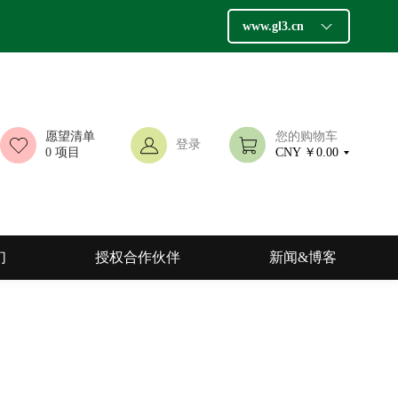
www.gl3.cn
愿望清单
您的购物车
登录
0
项目
CNY ￥0.00
们
授权合作伙伴
新闻&博客