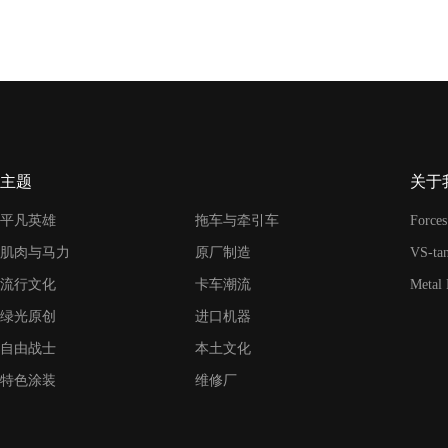
主题
关于
平凡英雄
拖车与牵引车
Forces
肌肉与马力
原厂制造
VS-ta
流行文化
卡车潮流
Metal
绿光原创
进口机器
自由战士
本土文化
特色涂装
维修厂