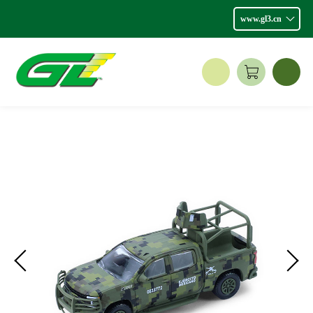
www.gl3.cn