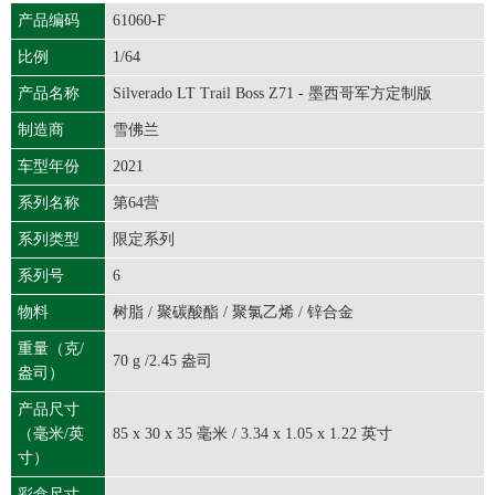
产品编码
61060-F
比例
1/64
产品名称
Silverado LT Trail Boss Z71 - 墨西哥军方定制版
制造商
雪佛兰
车型年份
2021
系列名称
第64营
系列类型
限定系列
系列号
6
物料
树脂 / 聚碳酸酯 / 聚氯乙烯 / 锌合金
重量（克/
70 g /2.45 盎司
盎司）
产品尺寸
（毫米/英
85 x 30 x 35 毫米 / 3.34 x 1.05 x 1.22 英寸
寸）
彩盒尺寸