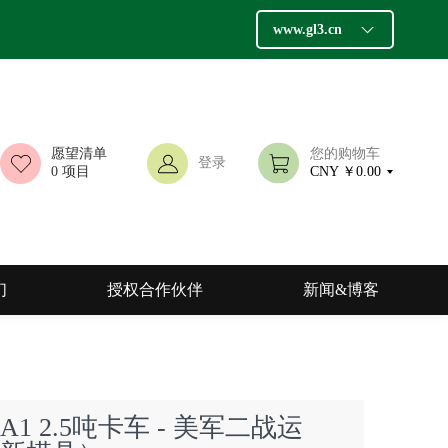
www.gl3.cn
愿望清单
您的购物车
登录
0
项目
CNY ￥0.00
们
授权合作伙伴
新闻&博客
3 A1 2.5吨卡车 - 美军二战运