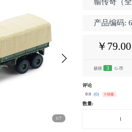
输传奇（
产品编码:
￥79.00
3
获得
G-币
评论
(0)
0.0
0 销量
数量:
1/7