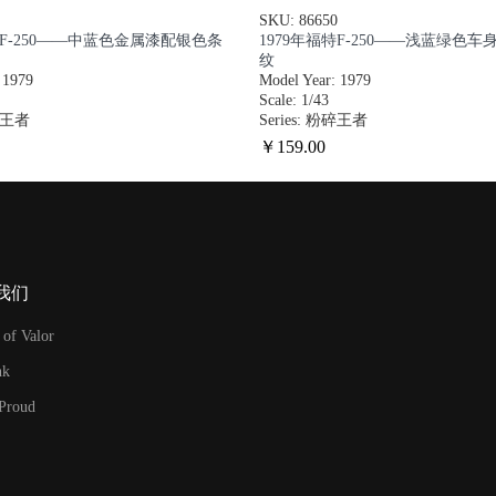
SKU: 86650
特F-250——中蓝色金属漆配银色条
1979年福特F-250——浅蓝绿色
纹
 1979
Model Year: 1979
Scale: 1/43
粉碎王者
Series: 粉碎王者
￥
159
.00
我们
 of Valor
nk
 Proud