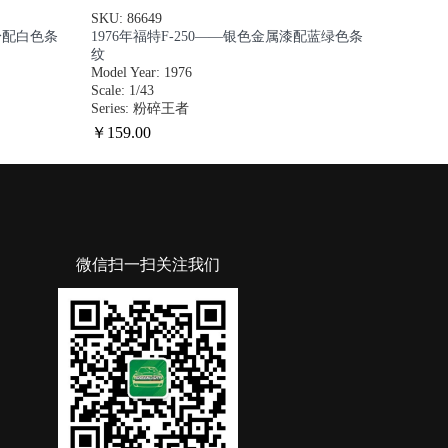
SKU: 86649
车身配白色条
1976年福特F-250——银色金属漆配蓝绿色条
纹
Model Year: 1976
Scale: 1/43
Series: 粉碎王者
￥
159
.00
微信扫一扫关注我们