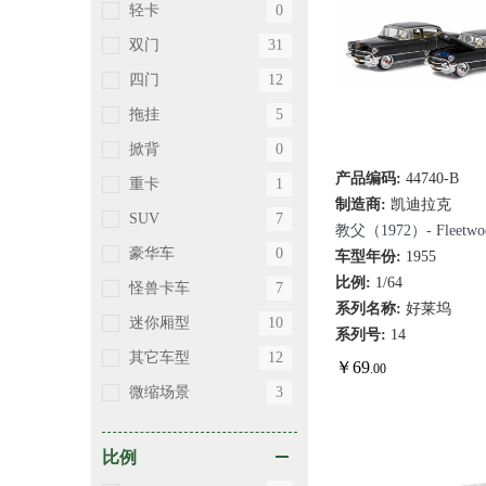
轻卡
0
双门
31
四门
12
拖挂
5
掀背
0
产品编码:
44740-B
快速查看
重卡
1
制造商:
凯迪拉克
SUV
7
教父（1972）- Fleetwood
豪华车
0
车型年份:
1955
比例:
1/64
怪兽卡车
7
系列名称:
好莱坞
迷你厢型
10
系列号:
14
其它车型
12
￥
69
.00
微缩场景
3
比例