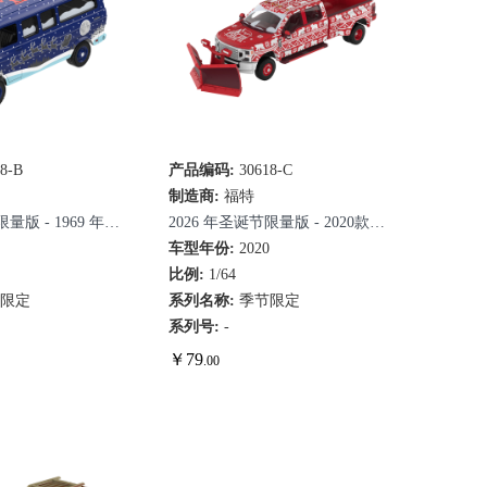
18-B
速查看
产品编码:
30618-C
快速查看
制造商:
福特
量版 - 1969 年福
2026 年圣诞节限量版 - 2020款福
9
特F-450双轮驱动皮卡
车型年份:
2020
比例:
1/64
节限定
系列名称:
季节限定
系列号:
-
￥
79
.00