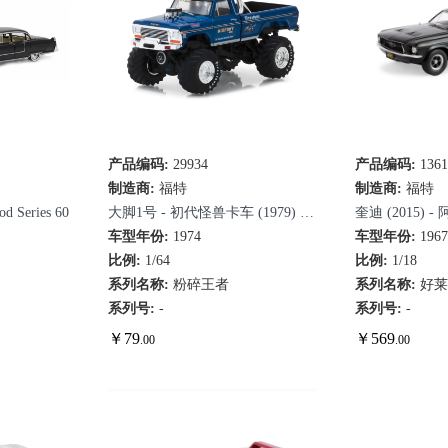
产品编码:
29934
快速查看
产品编码:
136
快
制造商:
福特
制造商:
福特
 Series 60
大脚1号 - 初代怪兽卡车 (1979) -
奎迪 (2015)
F-250怪兽卡车
车型年份:
1974
马双门轿跑（
车型年份:
196
比例:
1/64
比例:
1/18
系列名称:
粉碎王者
系列名称:
好
系列号:
-
系列号:
-
￥
79
￥
569
.00
.00