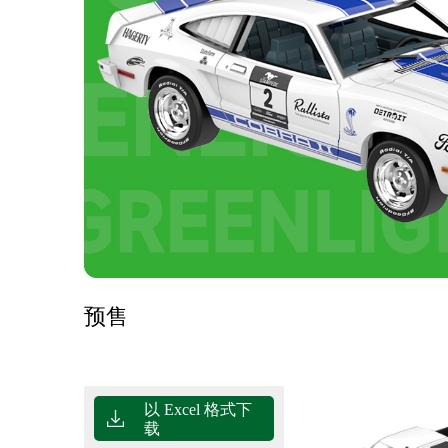
预售
以 Excel 格式下
载