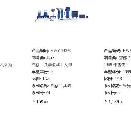
产品编码:
HWY-14320
快速查看
产品编码:
HWY
快
制造商:
其它
制造商:
雪佛
1款普利茅斯
汽修工具套装#01-大脚
1969 年雪佛兰 Ca
车型年份:
0
Motion 第三阶
车型年份:
196
比例:
1/43
比例:
1/18
系列名称:
汽修工具箱
系列名称:
绿
系列号:
01
系列号:
-
￥
159
￥
1,189
.00
.00