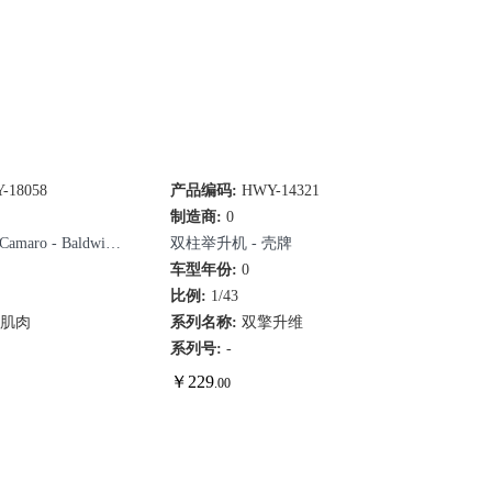
-18058
速查看
产品编码:
HWY-14321
快速查看
兰
制造商:
0
maro - Baldwin
双柱举升机 - 壳牌
段
9
车型年份:
0
比例:
1/43
光肌肉
系列名称:
双擎升维
系列号:
-
￥
229
.00