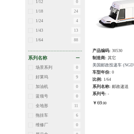
1/12
0
1/18
24
1/24
4
1/43
13
1/64
88
产品编码:
30530
快速查看
系列名称
制造商:
其它
美国邮政投递车 (NGD
场景系列
0
车型年份:
0
好莱坞
9
比例:
1/64
系列名称:
邮政递送
加油机
0
系列号:
-
蓝领号
0
￥
69
.00
全地形
11
拖挂车
6
维修厂
0