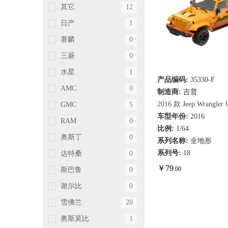
其它
12
日产
1
赛麟
0
三菱
0
水星
1
产品编码:
35330-F
快速查看
AMC
0
制造商:
吉普
2016 款 Jeep Wrangler U
GMC
5
Bestop（全新软顶模
车型年份:
2016
RAM
0
比例:
1/64
奥斯丁
0
系列名称:
全地形
系列号:
18
达特桑
0
￥
79
.00
斯巴鲁
0
谢尔比
0
雪佛兰
20
奥斯莫比
1