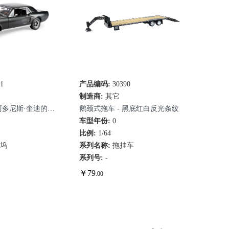
11
速查看
产品编码:
30390
快速查看
制造商:
其它
 - 阿多尼斯·奎迪的野
鹅颈式拖车 - 黑底红白反光条纹
哑光黑）
7
车型年份:
0
比例:
1/64
莱坞
系列名称:
拖挂车
系列号:
-
￥
79
.00