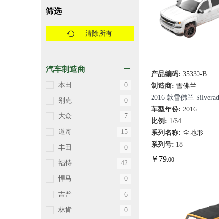
筛选
清除所有
汽车制造商
产品编码:
35330-B
快速查看
本田
0
制造商:
雪佛兰
2016 款雪佛兰 Silvera
别克
0
（做旧）
车型年份:
2016
大众
7
比例:
1/64
道奇
15
系列名称:
全地形
系列号:
18
丰田
0
￥
79
.00
福特
42
悍马
0
吉普
6
林肯
0