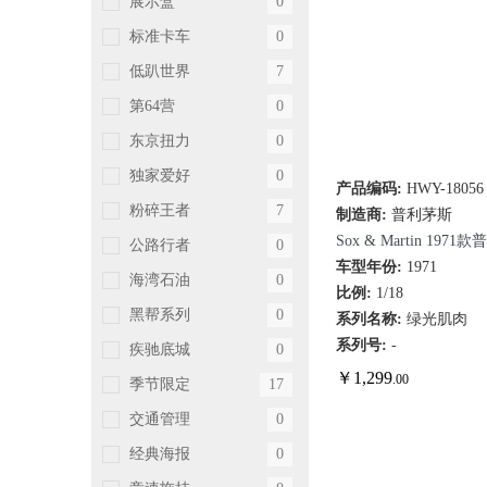
展示盒
0
标准卡车
0
低趴世界
7
第64营
0
东京扭力
0
独家爱好
0
产品编码:
HWY-18056
快速查看
粉碎王者
7
制造商:
普利茅斯
Sox & Martin 197
公路行者
0
Cuda Pro Stock赛车
车型年份:
1971
海湾石油
0
比例:
1/18
黑帮系列
0
系列名称:
绿光肌肉
系列号:
-
疾驰底城
0
￥
1,299
.00
季节限定
17
交通管理
0
经典海报
0