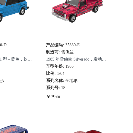
30-D
速查看
产品编码:
35330-E
快速查看
制造商:
雪佛兰
81 型 - 蓝色，软顶
1985 年雪佛兰 Silverado，发动机
升起，带防滚架
0
损坏 - 红色迷彩
车型年份:
1985
比例:
1/64
地形
系列名称:
全地形
系列号:
18
￥
79
.00