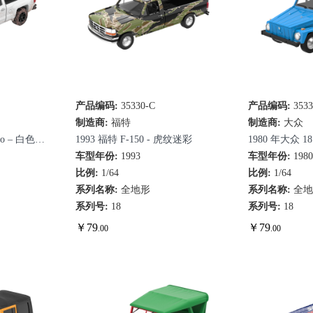
产品编码:
35330-C
快速查看
产品编码:
353
快
制造商:
福特
制造商:
大众
do – 白色
1993 福特 F-150 - 虎纹迷彩
1980 年大众 1
车型年份:
1993
敞篷，车窗已
车型年份:
198
比例:
1/64
比例:
1/64
系列名称:
全地形
系列名称:
全
系列号:
18
系列号:
18
￥
79
￥
79
.00
.00