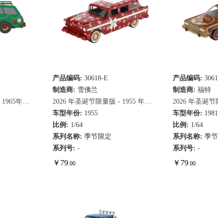
产品编码:
30618-E
快速查看
产品编码:
3061
快
制造商:
雪佛兰
制造商:
福特
 1965年大
2026 年圣诞节限量版 - 1955 年雪
2026 年圣诞节
车顶行李架
佛兰 Two-Ten Townsman
车型年份:
1955
特LTD Country 
车型年份:
198
比例:
1/64
比例:
1/64
系列名称:
季节限定
系列名称:
季
系列号:
-
系列号:
-
￥
79
￥
79
.00
.00