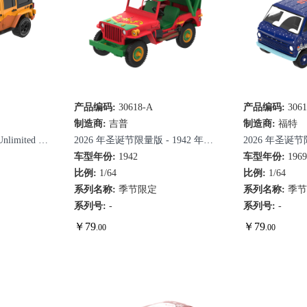
产品编码:
30618-A
快速查看
产品编码:
306
快
制造商:
吉普
制造商:
福特
nlimited –
2026 年圣诞节限量版 - 1942 年威
2026 年圣诞节限
具）
利斯 MB 吉普车
车型年份:
1942
特 Club Wagon
车型年份:
196
比例:
1/64
比例:
1/64
系列名称:
季节限定
系列名称:
季
系列号:
-
系列号:
-
￥
79
￥
79
.00
.00