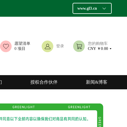
www.gl3.cn
愿望清单
您的购物车
登录
0
项目
CNY ￥0.00
们
授权合作伙伴
新闻&博客