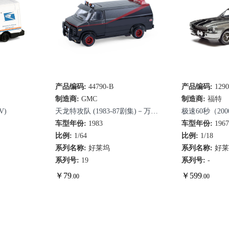
产品编码:
44790-B
快速查看
产品编码:
129
快
制造商:
GMC
制造商:
福特
V)
天龙特攻队 (1983-87剧集)－万杜
极速60秒（200
拉
车型年份:
1983
车型年份:
196
比例:
1/64
比例:
1/18
系列名称:
好莱坞
系列名称:
好
系列号:
19
系列号:
-
￥
79
￥
599
.00
.00