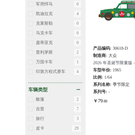
军用悍马
0
凯迪拉克
4
克莱斯勒
0
马克卡车
0
庞蒂亚克
0
产品编码:
30618-D
快速查看
普利茅斯
2
制造商:
大众
万国卡车
1
2026 年圣诞节限量版 -
众Type 3方背车，带
车型年份:
1965
印第方程式赛车
4
比例:
1/64
系列名称:
季节限定
车辆类型
系列号:
-
敞篷
2
￥
79
.00
吉普
7
旅行
3
皮卡
29