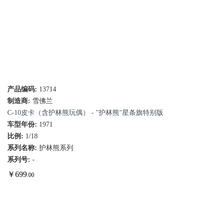
产品编码:
13714
制造商:
雪佛兰
C-10皮卡（含护林熊玩偶） - "护林熊"星条旗特别版
车型年份:
1971
比例:
1/18
系列名称:
护林熊系列
系列号:
-
￥
699
.00