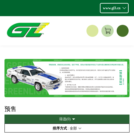
www.gl3.cn
预售
筛选(
0
)
排序方式
: 全部