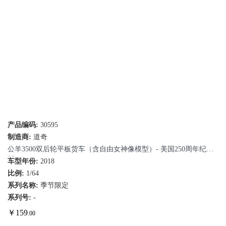
产品编码:
30595
制造商:
道奇
公羊3500双后轮平板货车（含自由女神像模型）- 美国250周年纪念
版
车型年份:
2018
比例:
1/64
系列名称:
季节限定
系列号:
-
￥
159
.00