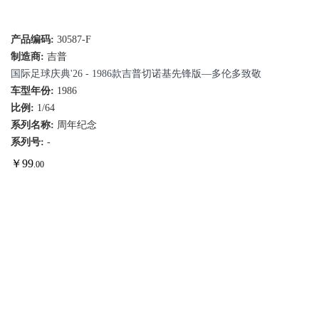
产品编码:
30587-F
制造商:
吉普
国际足球庆典'26 - 1986款吉普切诺基先锋版—多伦多致敬
车型年份:
1986
比例:
1/64
系列名称:
周年纪念
系列号:
-
￥
99
.00