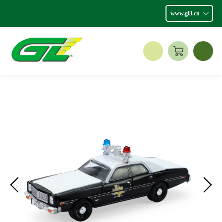
www.gl3.cn