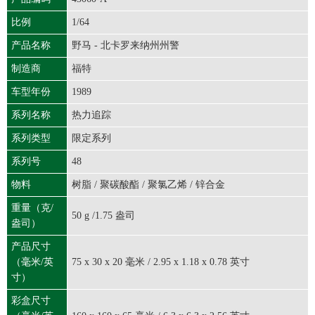
比例
1/64
产品名称
野马 - 北卡罗来纳州州警
制造商
福特
车型年份
1989
系列名称
热力追踪
系列类型
限定系列
系列号
48
物料
树脂 / 聚碳酸酯 / 聚氯乙烯 / 锌合金
重量（克/
50 g /1.75 盎司
盎司）
产品尺寸
（毫米/英
75 x 30 x 20 毫米 / 2.95 x 1.18 x 0.78 英寸
寸）
彩盒尺寸