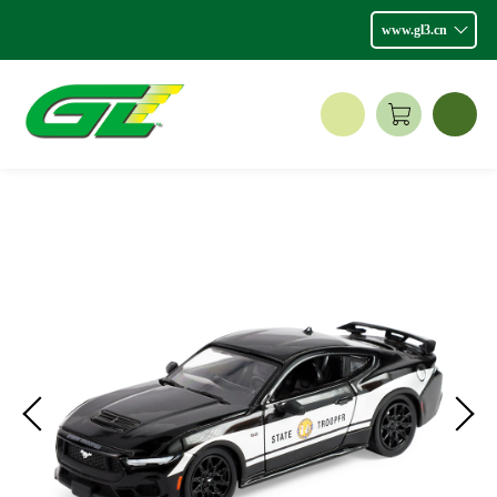
www.gl3.cn