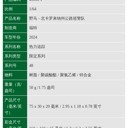
比例
1/64
产品名称
野马 - 北卡罗来纳州公路巡警队
制造商
福特
车型年份
2024
系列名称
热力追踪
系列类型
限定系列
系列号
48
物料
树脂 / 聚碳酸酯 / 聚氯乙烯 / 锌合金
重量（克/
50 g /1.75 盎司
盎司）
产品尺寸
（毫米/英
75 x 30 x 20 毫米 / 2.95 x 1.18 x 0.78 英寸
寸）
彩盒尺寸