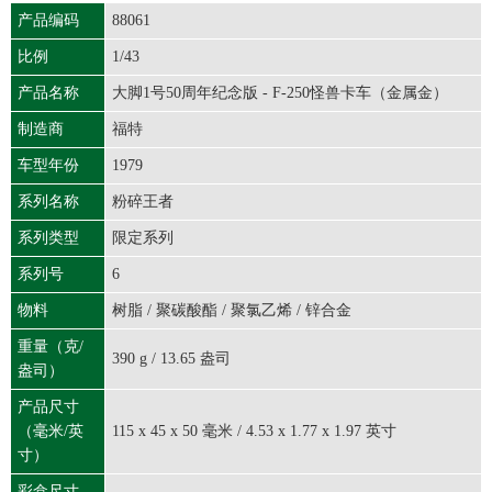
产品编码
88061
比例
1/43
产品名称
大脚1号50周年纪念版 - F-250怪兽卡车（金属金）
制造商
福特
车型年份
1979
系列名称
粉碎王者
系列类型
限定系列
系列号
6
物料
树脂 / 聚碳酸酯 / 聚氯乙烯 / 锌合金
重量（克/
390 g / 13.65 盎司
盎司）
产品尺寸
（毫米/英
115 x 45 x 50 毫米 / 4.53 x 1.77 x 1.97 英寸
寸）
彩盒尺寸