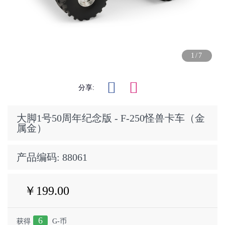
1/7
分享:
大脚1号50周年纪念版 - F-250怪兽卡车（金
属金）
产品编码:
88061
￥199.00
6
获得
G-币