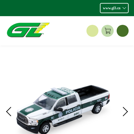
www.gl3.cn