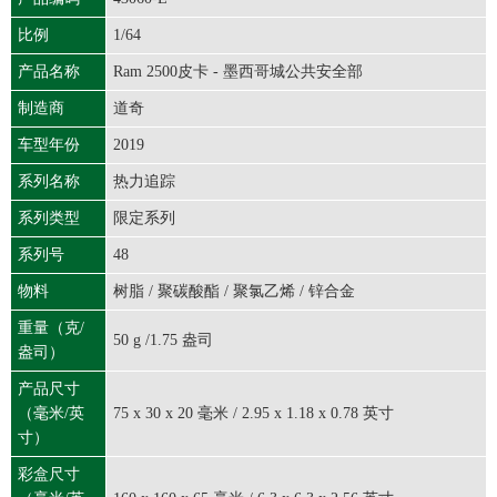
比例
1/64
产品名称
Ram 2500皮卡 - 墨西哥城公共安全部
制造商
道奇
车型年份
2019
系列名称
热力追踪
系列类型
限定系列
系列号
48
物料
树脂 / 聚碳酸酯 / 聚氯乙烯 / 锌合金
重量（克/
50 g /1.75 盎司
盎司）
产品尺寸
（毫米/英
75 x 30 x 20 毫米 / 2.95 x 1.18 x 0.78 英寸
寸）
彩盒尺寸